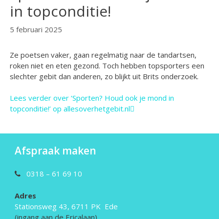
in topconditie!
5 februari 2025
Ze poetsen vaker, gaan regelmatig naar de tandartsen,
roken niet en eten gezond. Toch hebben topsporters een
slechter gebit dan anderen, zo blijkt uit Brits onderzoek.
Lees verder
over ‘Sporten? Houd ook je mond in
topconditie!’ op allesoverhetgebit.nl
Afspraak maken
0318 – 61 69 10
Adres
Stationsweg 43, 6711 PK Ede
(ingang aan de Ericalaan)