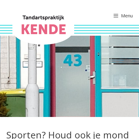
Ga
naar
Menu
de
inhoud
Sporten? Houd ook je mond